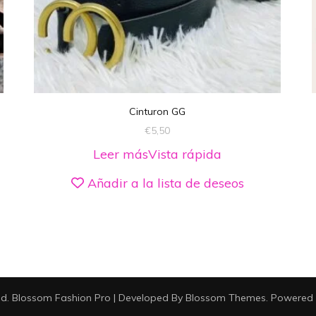
Cinturon GG
€
5,50
Leer más
Vista rápida
Añadir a la lista de deseos
ed.
Blossom Fashion Pro | Developed By
Blossom Themes
.
Powered