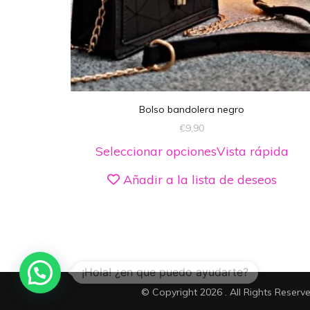
DEVOLUCIONES
SOBRE NOSOTROS
Bolso bandolera negro
€
9,90
Seleccionar opciones
Vista rápida
Añadir a la lista de deseos
© Copyright 2026
. All Rights Reserv