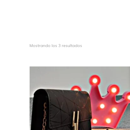
FALDAS
TOPS Y BODYS
CHAQUETAS
Mostrando los 3 resultados
CAMISAS Y BLUSAS
CAMISETAS
COMPLEMENTOS
PANTALONES
CONJUNTOS