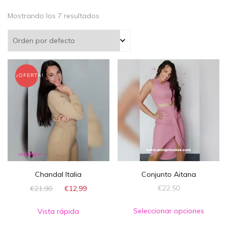
Mostrando los 7 resultados
¡OFERTA!
Chandal Italia
Conjunto Aitana
€
22,50
€
21,90
€
12,99
Seleccionar opciones
Vista rápida