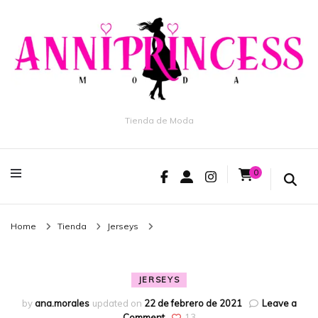
Tienda de Moda
0
Home
Tienda
Jerseys
JERSEYS
by
ana.morales
updated on
22 de febrero de 2021
Leave a
Comment
13