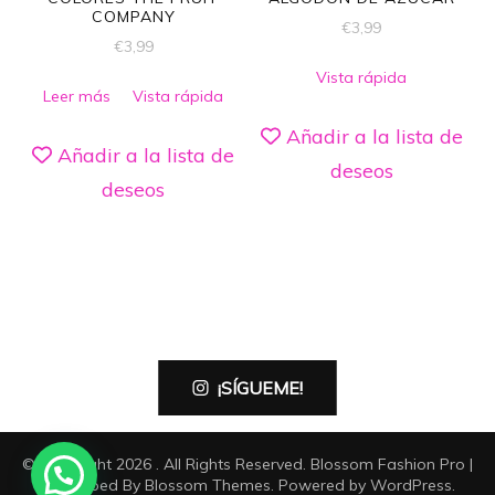
COMPANY
€
3,99
€
3,99
Vista rápida
Leer más
Vista rápida
Añadir a la lista de
Añadir a la lista de
deseos
deseos
¡SÍGUEME!
© Copyright 2026
. All Rights Reserved.
Blossom Fashion Pro |
Developed By
Blossom Themes
.
Powered by
WordPress
.