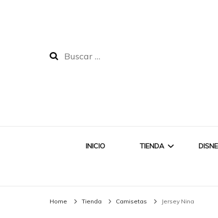
Buscar:
INICIO
TIENDA
DISN
JERSEY
Home
Tienda
Camisetas
Jersey Nina
VESTIDOS