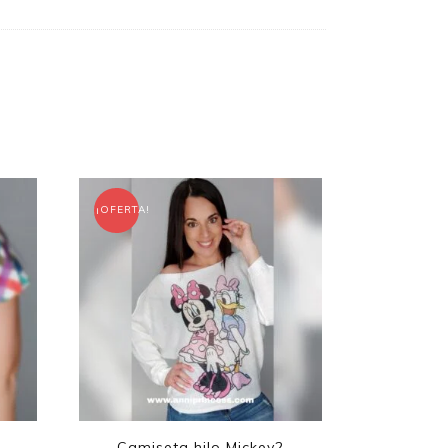
¡OFERTA!
Camiseta hilo Mickey2