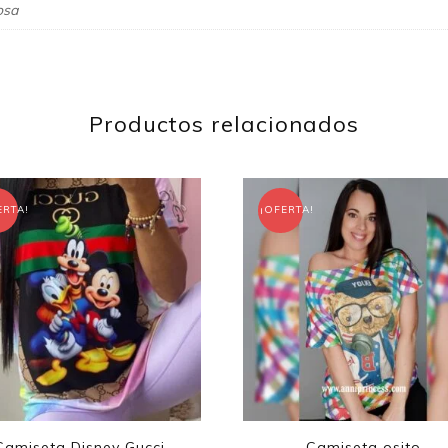
osa
Productos relacionados
ERTA!
¡OFERTA!
Camiseta Disney Gucci
Camiseta osito