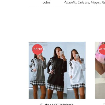
color
Amarillo, Celeste, Negro, R
¡OFERTA!
¡OF
Sudadera volantes