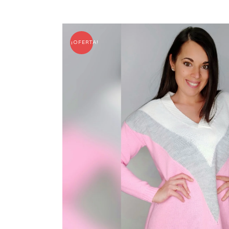
FALDAS
¡OFERTA!
TOPS Y BODYS
CHAQUETAS
CAMISAS Y BLUSAS
CAMISETAS
COMPLEMENTOS
PANTALONES
CONJUNTOS