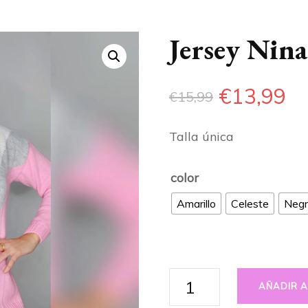
AMBIENTADORES
Jersey Nina
€
13,99
€
15,99
Talla única
color
Amarillo
Celeste
Neg
Jersey
AÑADIR A
Nina